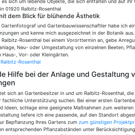
t es sich um lebende Objekte, die sich entfalten und auf ihr
mit dem Blick für blühende Ästhetik
r Gartenfotograf und Gartenbauwissenschaftler habe ich ei
nzungen und kenne mich ausgezeichnet in der Botanik aus.
n Ralbitz-Rosenthal bei einem Vororttermin an, gebe Anreg
nanlage, Neu- oder Umgestaltung von einzelnen Beeten, Pf
 Haus-, Vor- oder Kleingärten.
 Ralbitz-Rosenthal
le Hilfe bei der Anlage und Gestaltung
ngen
et sich an Gartenbesitzer in und um Ralbitz-Rosenthal, die
 fachliche Unterstützung suchen. Bei einer ersten Gartenb
d Ideen, schlage eine geeignete Maßnahmen zum weiteren 
staltung liefere ich eine passende, auf den Standort abge
ur Bepflanzung Ihres Gartens zum
zum günstigen Projektpr
en entsprechenden Pflanzabständen unter Berücksichtigun