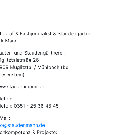
tograf & Fachjournalist & Staudengärtner:
rk Mann
äuter- und Staudengärtnerei:
glitztalstraße 26
809 Müglitztal / Mühlbach (bei
esenstein)
w.staudenmann.de
lefon:
lefon: 0351 - 25 38 48 45
Mail:
fo@staudenmann.de
chkompetenz & Projekte: