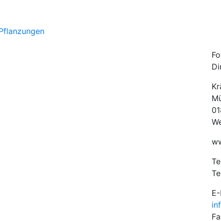
Fo
Di
Kr
Mü
01
We
ww
Te
Te
E-
in
Fa