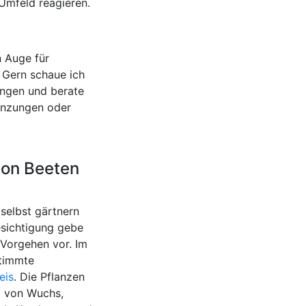
 Umfeld reagieren.
n Auge für
 Gern schaue ich
ungen und berate
lanzungen oder
 von Beeten
 selbst gärtnern
esichtigung gebe
Vorgehen vor. Im
stimmte
eis
. Die Pflanzen
g von Wuchs,