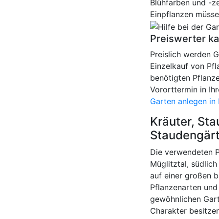
Blühfarben und -ze
Einpflanzen müsse
Preiswerter k
Preislich werden 
Einzelkauf von Pfl
benötigten Pflanz
Vororttermin in Ih
Garten anlegen in 
Kräuter, St
Staudengärt
Die verwendeten P
Müglitztal, südlic
auf einer großen 
Pflanzenarten und
gewöhnlichen Garte
Charakter besitzen