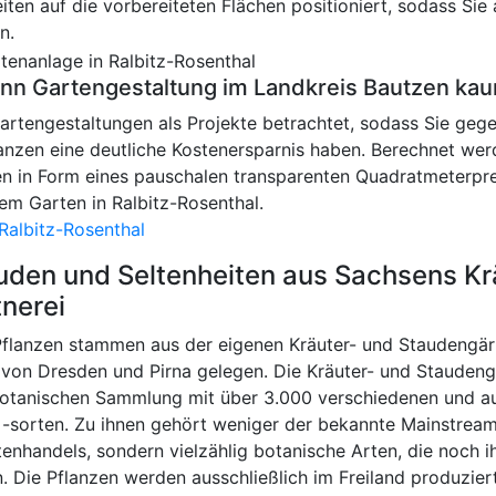
iten auf die vorbereiteten Flächen positioniert, sodass Sie
n.
ann Gartengestaltung im Landkreis Bautzen kau
Gartengestaltungen als Projekte betrachtet, sodass Sie geg
anzen eine deutliche Kostenersparnis haben. Berechnet werd
en in Form eines pauschalen transparenten Quadratmeterpre
rem Garten in Ralbitz-Rosenthal.
Ralbitz-Rosenthal
auden und Seltenheiten aus Sachsens Kr
nerei
flanzen stammen aus der eigenen Kräuter- und Staudengär
h von Dresden und Pirna gelegen. Die Kräuter- und Staudeng
botanischen Sammlung mit über 3.000 verschiedenen und a
 -sorten. Zu ihnen gehört weniger der bekannte Mainstrea
nhandels, sondern vielzählig botanische Arten, die noch ih
. Die Pflanzen werden ausschließlich im Freiland produzier