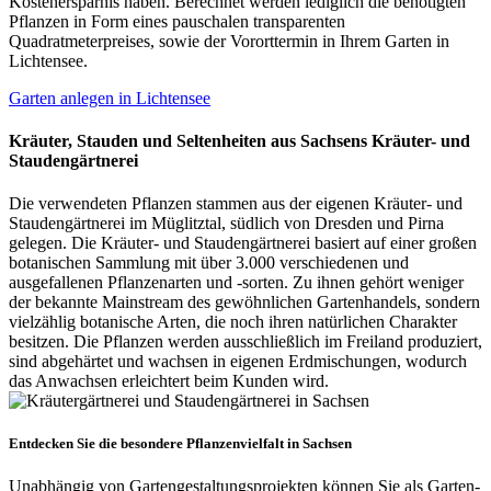
Kostenersparnis haben. Berechnet werden lediglich die benötigten
Pflanzen in Form eines pauschalen transparenten
Quadratmeterpreises, sowie der Vororttermin in Ihrem Garten in
Lichtensee.
Garten anlegen in Lichtensee
Kräuter, Stauden und Seltenheiten aus Sachsens Kräuter- und
Staudengärtnerei
Die verwendeten Pflanzen stammen aus der eigenen Kräuter- und
Staudengärtnerei im Müglitztal, südlich von Dresden und Pirna
gelegen. Die Kräuter- und Staudengärtnerei basiert auf einer großen
botanischen Sammlung mit über 3.000 verschiedenen und
ausgefallenen Pflanzenarten und -sorten. Zu ihnen gehört weniger
der bekannte Mainstream des gewöhnlichen Gartenhandels, sondern
vielzählig botanische Arten, die noch ihren natürlichen Charakter
besitzen. Die Pflanzen werden ausschließlich im Freiland produziert,
sind abgehärtet und wachsen in eigenen Erdmischungen, wodurch
das Anwachsen erleichtert beim Kunden wird.
Entdecken Sie die besondere Pflanzenvielfalt in Sachsen
Unabhängig von Gartengestaltungsprojekten können Sie als Garten-