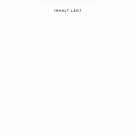
Landkreis Mittelsachsen.
INHALT LÄDT