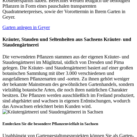
Kostenersparnis haben. Berechnet werden lediglich die benötigten
Pflanzen in Form eines pauschalen transparenten
Quadratmeterpreises, sowie der Vororttermin in Ihrem Garten in
Geyer.
Garten anlegen in Geyer
Kräuter, Stauden und Seltenheiten aus Sachsens Kräuter- und
Staudengärtnerei
Die verwendeten Pflanzen stammen aus der eigenen Kräuter- und
Staudengärtnerei im Müglitztal, südlich von Dresden und Pirna
gelegen. Die Kräuter- und Staudengärtnerei basiert auf einer großen
botanischen Sammlung mit über 3.000 verschiedenen und
ausgefallenen Pflanzenarten und -sorten. Zu ihnen gehört weniger
der bekannte Mainstream des gewöhnlichen Gartenhandels, sondern
vielzählig botanische Arten, die noch ihren natürlichen Charakter
besitzen. Die Pflanzen werden ausschließlich im Freiland produziert,
sind abgehärtet und wachsen in eigenen Erdmischungen, wodurch
das Anwachsen erleichtert beim Kunden wird.
Entdecken Sie die besondere Pflanzenvielfalt in Sachsen
Unabhängig von Gartengestaltungsprojekten können Sie als Garten-