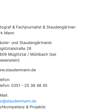
tograf & Fachjournalist & Staudengärtner:
rk Mann
äuter- und Staudengärtnerei:
glitztalstraße 26
809 Müglitztal / Mühlbach (bei
esenstein)
w.staudenmann.de
lefon:
lefon: 0351 - 25 38 48 45
Mail:
fo@staudenmann.de
chkompetenz & Projekte: