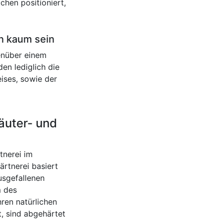
chen positioniert,
n kaum sein
enüber einem
en lediglich die
ises, sowie der
äuter- und
tnerei im
ärtnerei basiert
usgefallenen
m des
ren natürlichen
t, sind abgehärtet