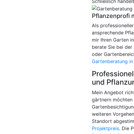
Schließlich handel
Pflanzenprofi 
Als professionelle
ansprechende Pfla
mir Ihren Garten i
berate Sie bei de
oder Gartenbereich
Gartenberatung in 
Professionel
und Pflanzu
Mein Angebot richt
gärtnern möchten u
Gartenbesichtigun
weiteren Vorgehen 
Standort abgestim
Projektpreis
. Die 