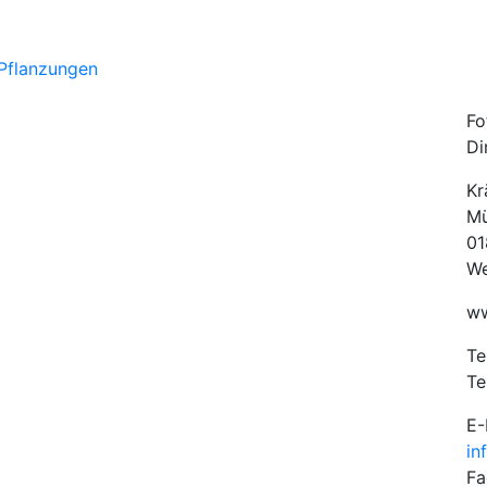
Fo
Di
Kr
Mü
01
We
ww
Te
Te
E-
in
Fa