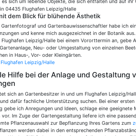
t es sich um lebende Objekte, die sich entfalten und auf ihr
mit dem Blick für blühende Ästhetik
r Gartenfotograf und Gartenbauwissenschaftler habe ich ei
nzungen und kenne mich ausgezeichnet in der Botanik aus.
n Flughafen Leipzig/Halle bei einem Vororttermin an, gebe
r Gartenanlage, Neu- oder Umgestaltung von einzelnen Beet
en in Haus-, Vor- oder Kleingärten.
Flughafen Leipzig/Halle
le Hilfe bei der Anlage und Gestaltung
ngen
et sich an Gartenbesitzer in und um Flughafen Leipzig/Halle
nd dafür fachliche Unterstützung suchen. Bei einer ersten
g gebe ich Anregungen und Ideen, schlage eine geeignet
vor. Im Zuge der Gartengestaltung liefere ich eine passend
mte Pflanzenauswahl zur Bepflanzung Ihres Gartens zum
z
Pflanzen werden dabei in den entsprechenden Pflanzabstän