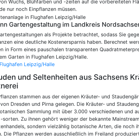
on Wuchs, Blühfarben und -zeiten auf die vorbereiteten Flä
nde nur noch Einpflanzen müssen.
ann Gartengestaltung im Landkreis Nordsachse
Gartengestaltungen als Projekte betrachtet, sodass Sie geg
anzen eine deutliche Kostenersparnis haben. Berechnet werd
en in Form eines pauschalen transparenten Quadratmeterpre
rem Garten in Flughafen Leipzig/Halle.
Flughafen Leipzig/Halle
auden und Seltenheiten aus Sachsens Kr
nerei
flanzen stammen aus der eigenen Kräuter- und Staudengär
h von Dresden und Pirna gelegen. Die Kräuter- und Staudeng
botanischen Sammlung mit über 3.000 verschiedenen und a
 -sorten. Zu ihnen gehört weniger der bekannte Mainstrea
nhandels, sondern vielzählig botanische Arten, die noch ih
. Die Pflanzen werden ausschließlich im Freiland produzier