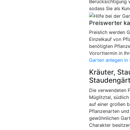
Berücksichtigung v
sodass Sie als Ku
Preiswerter k
Preislich werden 
Einzelkauf von Pfl
benötigten Pflanz
Vororttermin in Ih
Garten anlegen in 
Kräuter, St
Staudengärt
Die verwendeten P
Müglitztal, südlic
auf einer großen 
Pflanzenarten und
gewöhnlichen Garte
Charakter besitzen